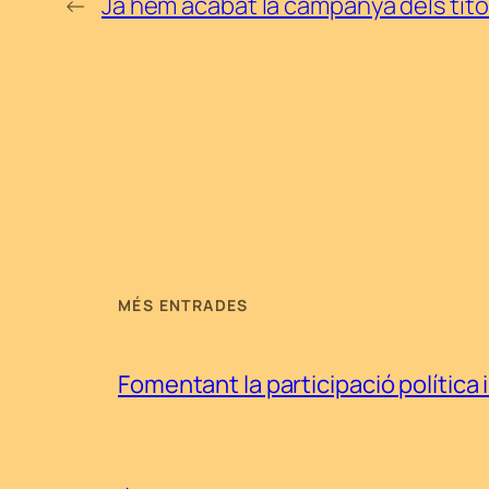
←
Ja hem acabat la campanya dels títol
MÉS ENTRADES
Fomentant la participació política i