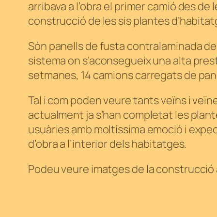
arribava a l’obra el primer camió des de l
construcció de les sis plantes d’habitat
Són panells de fusta contralaminada de 
sistema on s’aconsegueix una alta prest
setmanes, 14 camions carregats de panel
Tal i com poden veure tants veïns i ve
actualment ja s’han completat les plant
usuàries amb moltíssima emoció i expecta
d’obra a l’interior dels habitatges.
Podeu veure imatges de la construcció 