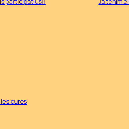
s participatius!!
Ja tenim el
 les cures