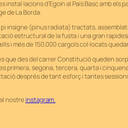
es instal·lacions d’Egoin al País Basc amb els pa
ge de La Borda.
pi insigne (
pinus radiata
) tractats, assemblats
ació estructural de la fusta i una gran rapide
ls i més de 150.000 cargols col·locats quedar
ïnes que des del carrer Constitució queden so
es primera, segona, tercera, quarta i cinquena
ció després de tant esforç i tantes sessions d
al nostre
instagram.