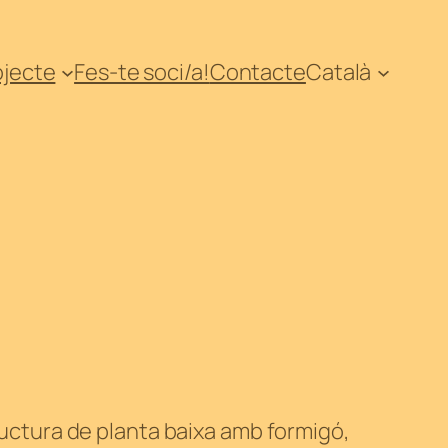
ojecte
Fes-te soci/a!
Contacte
Català
tructura de planta baixa amb formigó,