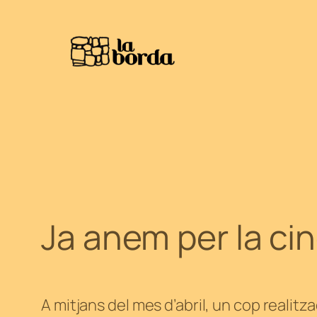
Vés
al
contingut
Ja anem per la ci
A mitjans del mes d’abril, un cop realit