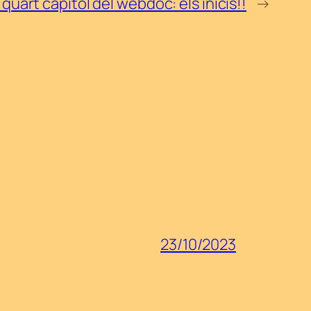
 quart capítol del webdoc: els inicis!!
→
23/10/2023